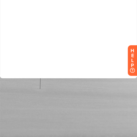
H
E
L
P