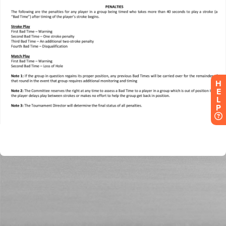
H
E
L
P