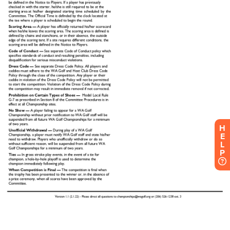
H
E
L
P