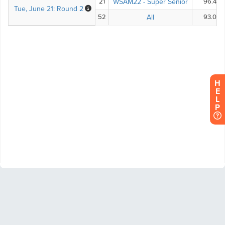
H
E
L
P