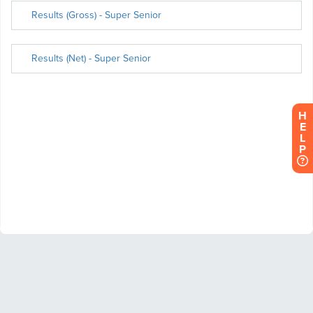
H
E
L
P