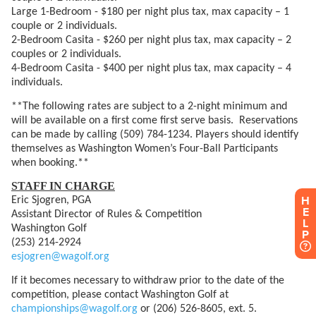
H
E
L
P