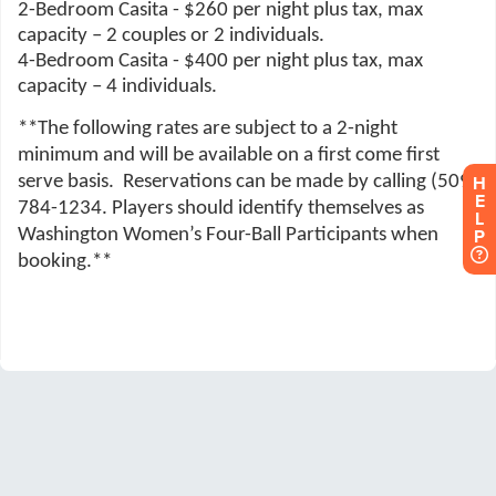
H
E
L
P