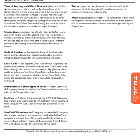
H
E
L
P