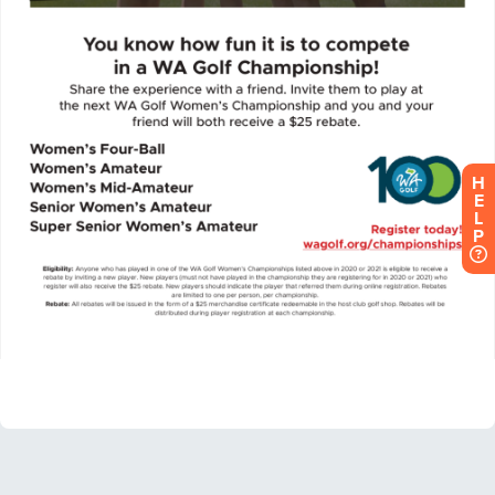
H
E
L
P