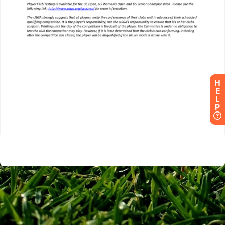
H
E
L
P