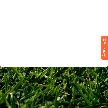
H
E
L
P