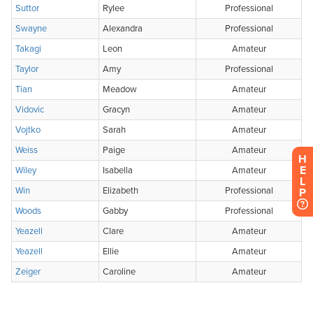
H
E
L
P