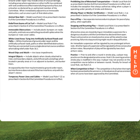
H
E
L
P