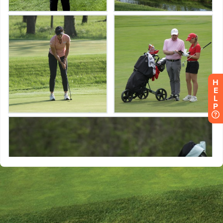
H
E
L
P