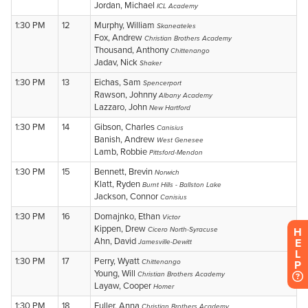
H
E
L
P