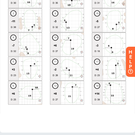
H
E
L
P