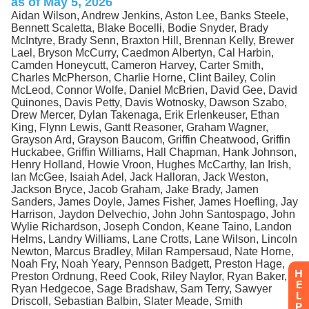
H
E
L
P