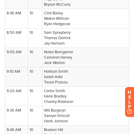
H
E
L
P