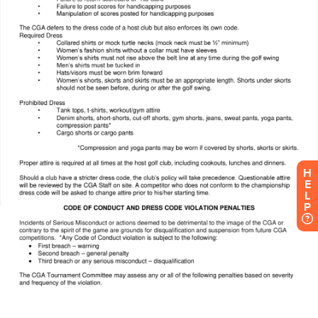
H
E
L
P