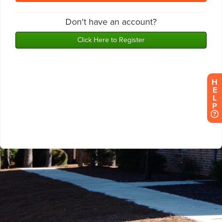
H
E
L
P