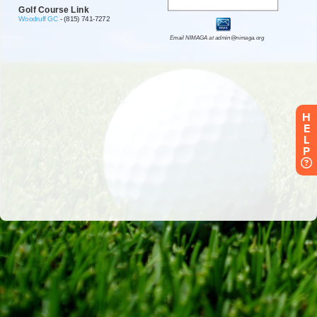
H
E
L
P