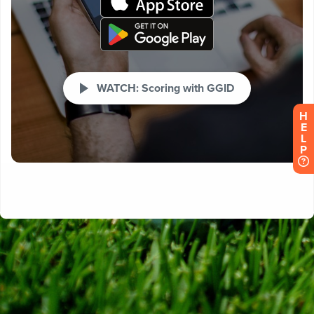
H
E
L
P