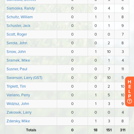
H
E
L
P