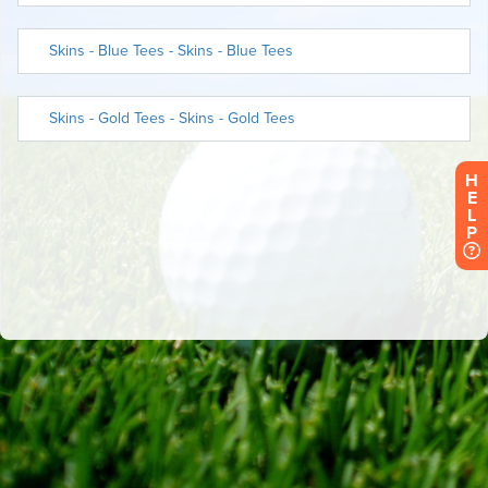
H
E
L
P