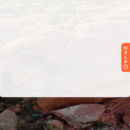
H
E
L
P