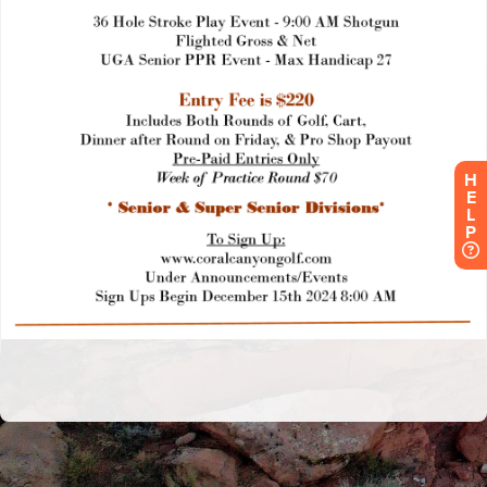
H
E
L
P