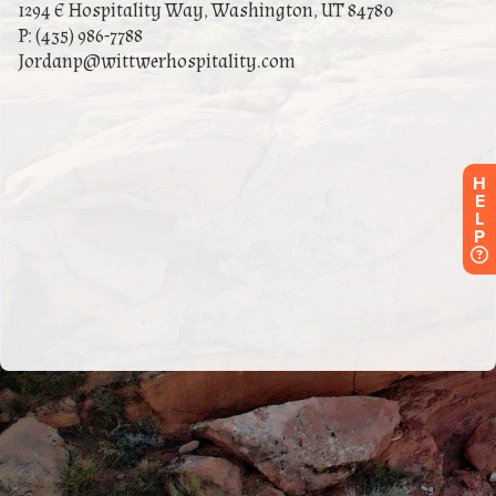
H
E
L
P