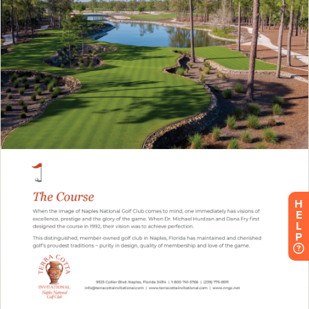
H
E
L
P