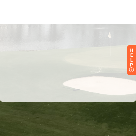
H
E
L
P