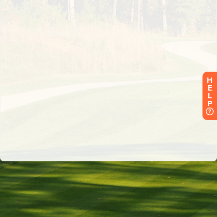
H
E
L
P