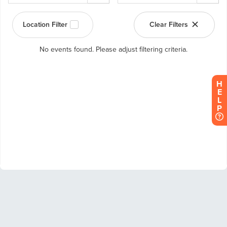
H
E
L
P