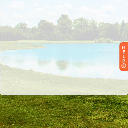
H
E
L
P