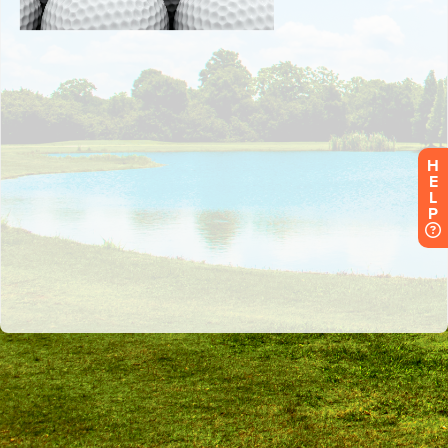
H
E
L
P