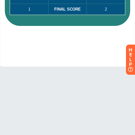
H
E
L
P