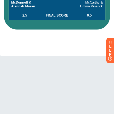
H
E
L
P