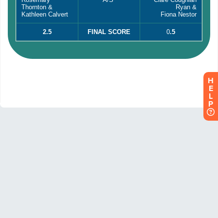
H
E
L
P