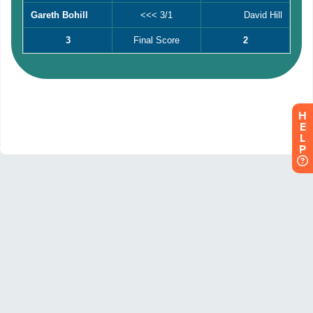
H
E
L
P