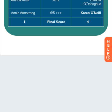
H
E
L
P