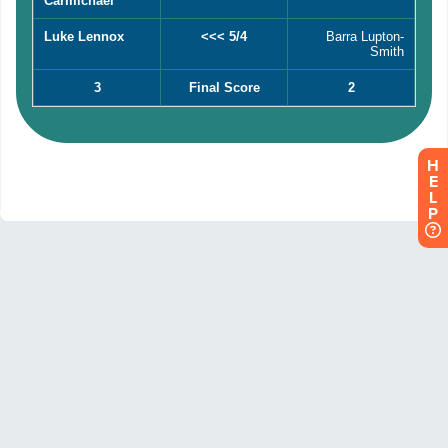
H
E
L
P