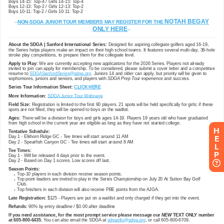
H
E
L
P