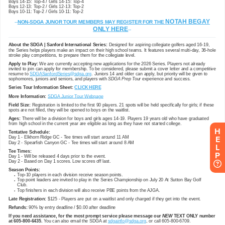
H
E
L
P