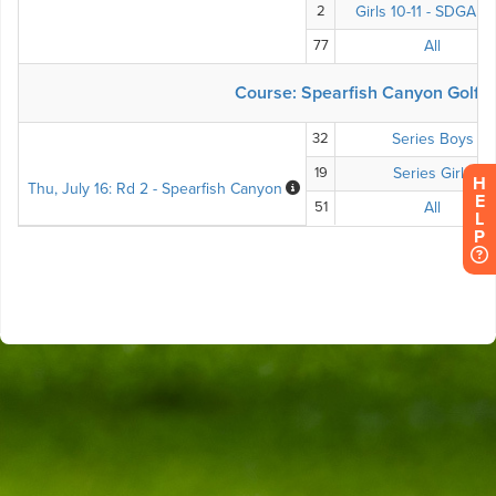
H
E
L
P