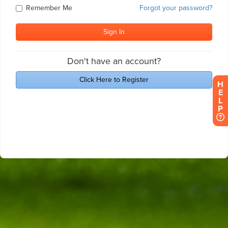
H
E
L
P